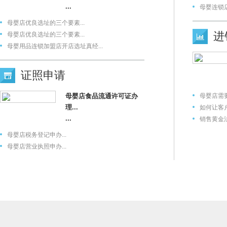
...
母婴连锁店
母婴店优良选址的三个要素...
进
母婴店优良选址的三个要素...
母婴用品连锁加盟店开店选址真经...
证照申请
母婴店需要打
母婴店食品流通许可证办
理...
如何让客户
...
销售黄金法则
母婴店税务登记申办...
母婴店营业执照申办...