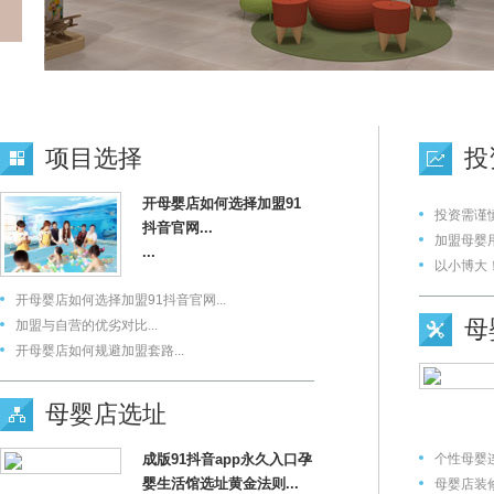
项目选择
投
开母婴店如何选择加盟91
投资需谨慎
抖音官网...
加盟母婴用
...
以小博大
开母婴店如何选择加盟91抖音官网...
母
加盟与自营的优劣对比...
开母婴店如何规避加盟套路...
母婴店选址
个性母婴连
成版91抖音app永久入口孕
婴生活馆选址黄金法则...
母婴店装修