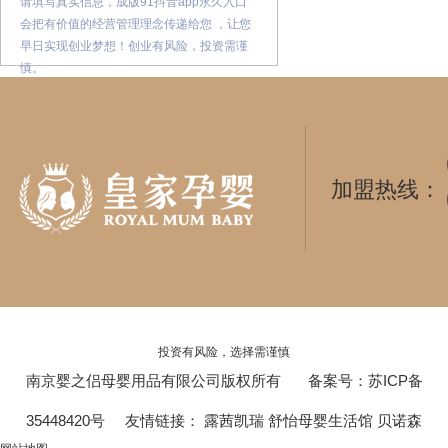
请填写真实信息，成版91抖音app永久入口
会把有价值的经营管理理念传递给您 ，让您
早日实现创业梦想！创业有风险，投资需谨
慎。
加盟热线：
投资有风险，选择需谨慎
南京婴之侣母婴用品有限公司版权所有
备案号：苏ICP备
35448420号
友情链接：
露茜凯瑞
舒怡母婴生活馆
贝诺森