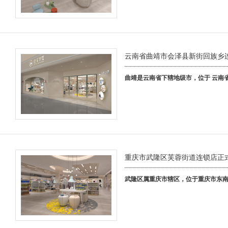
云南省曲靖市会泽县新街回族乡
曲靖是云南省下辖地级市，位于 云南省 东部
重庆市武隆区芙蓉街道连锁店正
武隆区属重庆市辖区，位于重庆市东南部，东