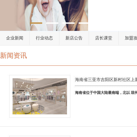
企业新闻
行业动态
新店公告
店长课堂
加盟
新闻资讯
海南省三亚市吉阳区新村社区上
海南省位于中国大陆最南端，北以 琼州海峡 