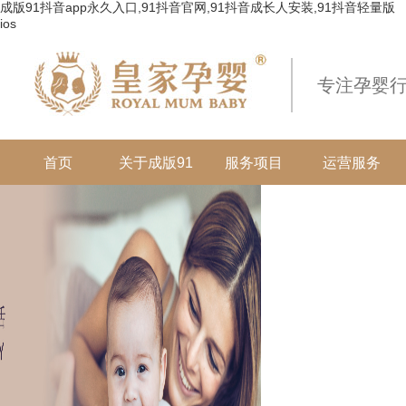
成版91抖音app永久入口,91抖音官网,91抖音成长人安装,91抖音轻量版
ios
专注孕婴行
首页
关于成版91
服务项目
运营服务
抖音app永
久入口